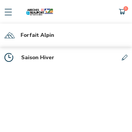
Forfait Alpin
INFORMATIONS
Grille tarifs 26-27
Saison Hiver
Horaires des navettes Nature