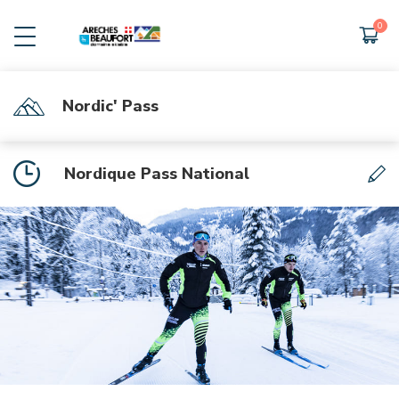
Nordic' Pass
INFOS PRATIQUES
Grille tarifs 26-27
Nordique Pass National
Horaires des navettes Nature